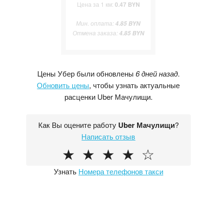
Цена за 1 км:
0.47 BYN
Мин. оплата:
4.85 BYN
Отмена заказа:
4.85 BYN
Цены Убер были обновлены
6 дней назад
.
Обновить цены
, чтобы узнать актуальные
расценки Uber Мачулищи.
Как Вы оцените работу
Uber Мачулищи
?
Написать отзыв
★
★
★
★
☆
Узнать
Номера телефонов такси